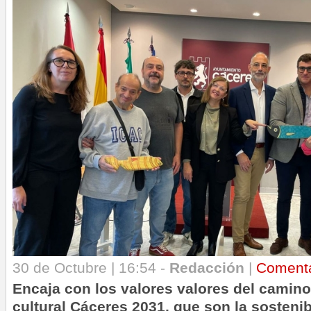
30 de Octubre | 16:54 -
Redacción
|
Coment
Encaja con los valores
valores del camino
cultural Cáceres 2031, que son la sostenibi