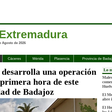
Extremadura
e Agosto de 2026
Cáceres
Mérida
Plasencia
Provincia de Bada
 desarrolla una operación
Lo m
Malest
 primera hora de este
comer
Huel
udad de Badajoz
El Me
abre 
El Ho
los 1