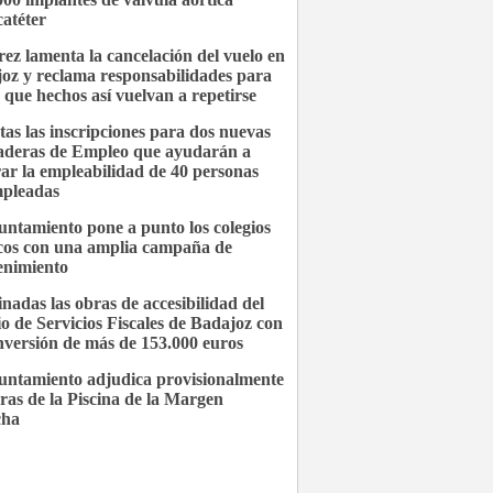
catéter
ez lamenta la cancelación del vuelo en
oz y reclama responsabilidades para
r que hechos así vuelvan a repetirse
tas las inscripciones para dos nuevas
deras de Empleo que ayudarán a
ar la empleabilidad de 40 personas
pleadas
untamiento pone a punto los colegios
cos con una amplia campaña de
nimiento
nadas las obras de accesibilidad del
cio de Servicios Fiscales de Badajoz con
nversión de más de 153.000 euros
untamiento adjudica provisionalmente
bras de la Piscina de la Margen
cha