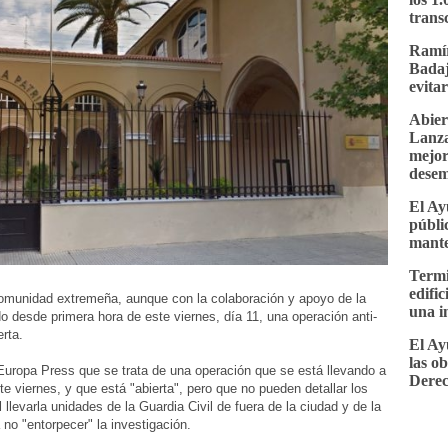
trans
Ramír
Badaj
evita
Abier
Lanza
mejor
desem
El Ay
públi
mante
Termi
edifi
 comunidad extremeña, aunque con la colaboración y apoyo de la
una i
 desde primera hora de este viernes, día 11, una operación anti-
rta.
El Ay
las o
uropa Press que se trata de una operación que se está llevando a
Dere
 viernes, y que está "abierta", pero que no pueden detallar los
 llevarla unidades de la Guardia Civil de fuera de la ciudad y de la
no "entorpecer" la investigación.