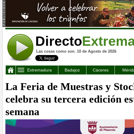
Directo
Extrem
Las cosas como son. 10 de Agosto de 2026
Extremadura
Badajoz
Cáceres
Mérid
La Feria de Muestras y Stoc
celebra su tercera edición es
semana