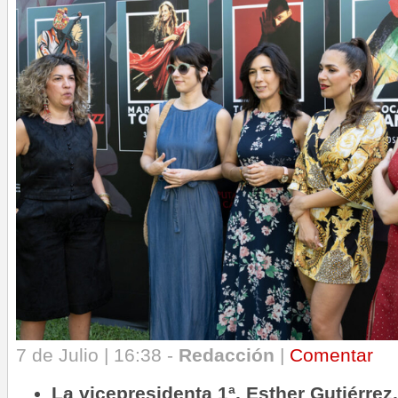
7 de Julio | 16:38 -
Redacción
|
Comentar
La vicepresidenta 1ª, Esther Gutiérrez