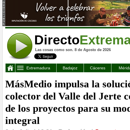
Directo
Extrem
Las cosas como son. 8 de Agosto de 2026
Extremadura
Badajoz
Cáceres
Mérid
MásMedio impulsa la solució
colector del Valle del Jerte c
de los proyectos para su mo
integral